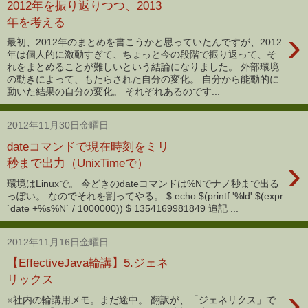
2012年を振り返りつつ、2013
年を考える
›
最初、2012年のまとめを書こうかと思っていたんですが、2012
年は個人的に激動すぎて、ちょっと今の段階で振り返って、そ
れをまとめることが難しいという結論になりました。 外部環境
の動きによって、もたらされた自分の変化。 自分から能動的に
動いた結果の自分の変化。 それぞれあるのです...
2012年11月30日金曜日
dateコマンドで現在時刻をミリ
›
秒まで出力（UnixTimeで）
環境はLinuxで。 今どきのdateコマンドは%Nでナノ秒まで出る
っぽい。 なのでそれを割ってやる。 $ echo $(printf '%ld' $(expr
`date +%s%N` / 1000000)) $ 1354169981849 追記 ...
2012年11月16日金曜日
【EffectiveJava輪講】5.ジェネ
リックス
›
※社内の輪講用メモ。まだ途中。 翻訳が、「ジェネリクス」で