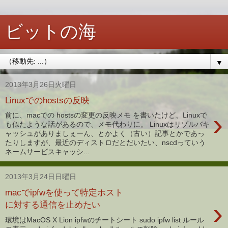
ビットの海
▼
2013年3月26日火曜日
Linuxでのhostsの反映
›
前に、macでの hostsの変更の反映メモ を書いたけど、Linuxで
も似たような話があるので、メモ代わりに。 Linuxはリゾルバキ
ャッシュがありましぇーん、とかよく（古い）記事とかであっ
たりしますが、最近のディストロだとだいたい、nscdっていう
ネームサービスキャッシ...
2013年3月24日日曜日
macでipfwを使って特定ホスト
›
に対する通信を止めたい
環境はMacOS X Lion ipfwのチートシート sudo ipfw list ルール