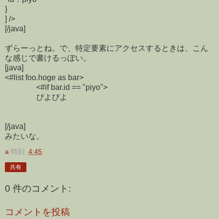
}
] />
[/java]
ずらーっとね。で、特定要素にアクセスするときは、こん
な感じで書けるっぽい。
[java]
<#list foo.hoge as bar>
<#if bar.id == "piyo">
ぴよぴよ
[/java]
みたいな。
a
時刻:
4:45
共有
0 件のコメント:
コメントを投稿