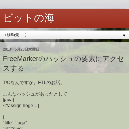
ビットの海
▼
2013年5月23日木曜日
FreeMarkerのハッシュの要素にアクセ
スする
T/Oなんですが。FTLのお話。
こんなハッシュがあったとして
[java]
<#assign hoge = [
{
"title":"fuga",
"id":"piyo"