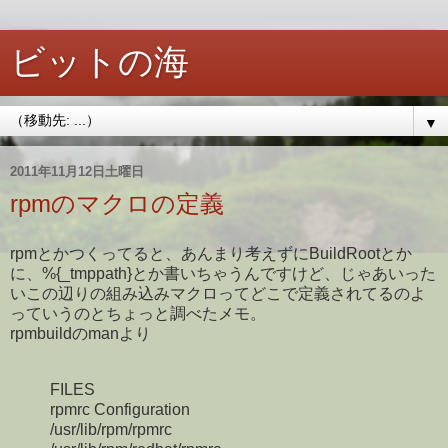
ビットの海
▼
2011年11月12日土曜日
rpmのマクロの定義
rpmとかつくってると、あんまり考えずにBuildRootとか
に、%{_tmppath}とか書いちゃうんですけど、じゃあいった
いこの辺りの組み込みマクロってどこで定義されてるのよ
っていうのとちょっと調べたメモ。
rpmbuildのmanより
FILES
rpmrc Configuration
/usr/lib/rpm/rpmrc