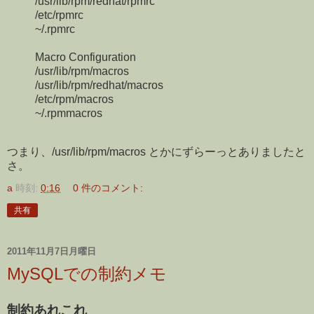
/usr/lib/rpm/redhat/rpmrc
/etc/rpmrc
~/.rpmrc
Macro Configuration
/usr/lib/rpm/macros
/usr/lib/rpm/redhat/macros
/etc/rpm/macros
~/.rpmmacros
つまり、/usr/lib/rpm/macros とかにずらーっとありましたと
さ。
a
時刻:
0:16
0 件のコメント:
共有
2011年11月7日月曜日
MySQLでの制約メモ
制約あれこれ