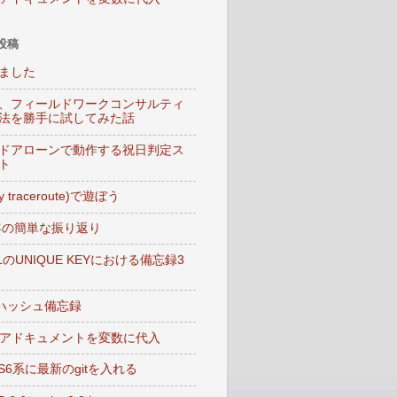
投稿
ました
、フィールドワークコンサルティ
法を勝手に試してみた話
ドアローンで動作する祝日判定ス
ト
My traceroute)で遊ぼう
5年の簡単な振り返り
LのUNIQUE KEYにおける備忘録3
lのハッシュ備忘録
ヒアドキュメントを変数に代入
OS6系に最新のgitを入れる