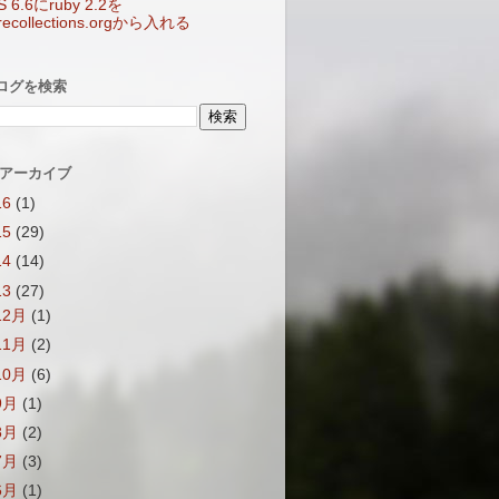
S 6.6にruby 2.2を
arecollections.orgから入れる
ログを検索
 アーカイブ
16
(1)
15
(29)
14
(14)
13
(27)
12月
(1)
11月
(2)
10月
(6)
9月
(1)
8月
(2)
7月
(3)
6月
(1)