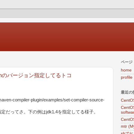
ページ
home
jvmのバージョン指定してるトコ
profile
。
最近の
maven-compiler-plugin/examples/set-compiler-source-
Cent
CentO
nのトコで指定だってさ。下の例はjdk1.4を指定してる様子。
softw
CentO
mtr (
shで