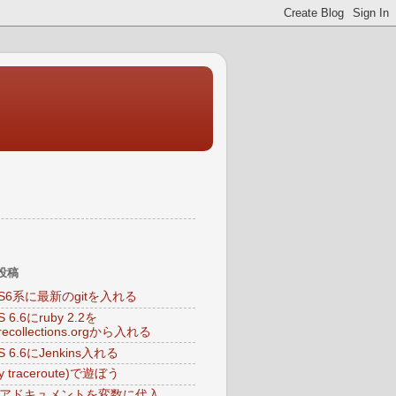
投稿
OS6系に最新のgitを入れる
S 6.6にruby 2.2を
arecollections.orgから入れる
S 6.6にJenkins入れる
My traceroute)で遊ぼう
ヒアドキュメントを変数に代入