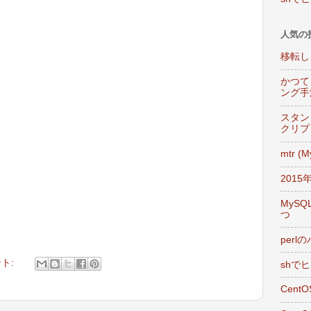
人気の
移転し
かつて
ング手
スタン
クリプ
mtr (
201
MySQ
つ
per
ント:
shで
Cent