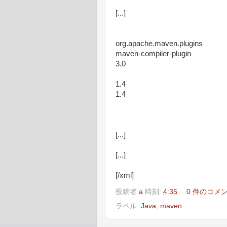
[...]
org.apache.maven.plugins
maven-compiler-plugin
3.0
1.4
1.4
[...]
[...]
[/xml]
投稿者
a
時刻:
4:35
0 件のコメ
ラベル:
Java
,
maven