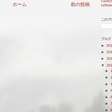
CentO
ホーム
前の投稿
softw
このブ
ブログ
►
20
►
20
►
20
▼
20
►
►
►
►
►
►
►