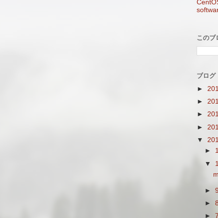
CentO
softw
このブ
ブログ
►
20
►
20
►
20
►
20
▼
20
►
▼
m
►
►
►