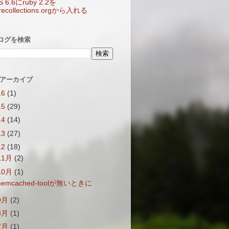
S 6.6にruby 2.2を
arecollections.orgから入れる
ログを検索
 アーカイブ
16
(1)
15
(29)
14
(14)
13
(27)
12
(18)
11月
(2)
10月
(1)
emcached-toolが無いときに
9月
(2)
8月
(1)
7月
(1)