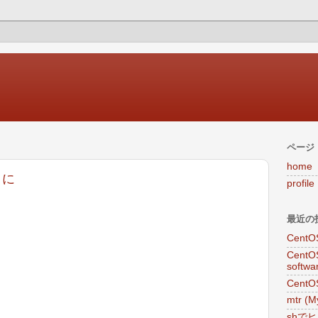
ページ
home
きに
profile
最近の
Cent
CentO
softw
CentO
mtr (
shで