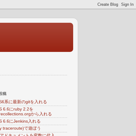
投稿
OS6系に最新のgitを入れる
S 6.6にruby 2.2を
arecollections.orgから入れる
S 6.6にJenkins入れる
My traceroute)で遊ぼう
ヒアドキュメントを変数に代入