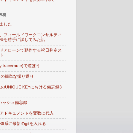
投稿
ました
、フィールドワークコンサルティ
法を勝手に試してみた話
ドアローンで動作する祝日判定ス
ト
My traceroute)で遊ぼう
5年の簡単な振り返り
LのUNIQUE KEYにおける備忘録3
lのハッシュ備忘録
ヒアドキュメントを変数に代入
OS6系に最新のgitを入れる