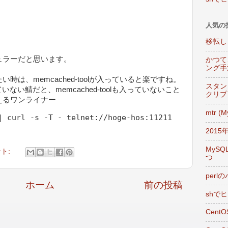
人気の
移転し
ュラーだと思います。
かつて
ング手
は、memcached-toolが入っていると楽ですね。
スタン
されていない鯖だと、memcached-toolも入っていないこと
クリプ
えるワンライナー
mtr (
201
MySQ
ント:
つ
per
ホーム
前の投稿
shで
Cent