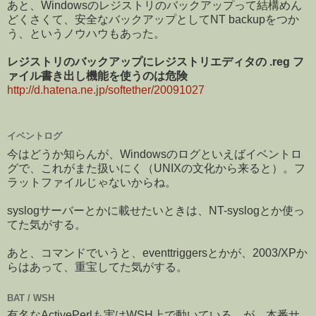
あと、Windowsのレジストリのバックアップって結構めん
どくさくて、安全なバックアップとしてNT backupをつか
う、というノウハウもあった。
レジストリのバックアップにレジストリエディタの .reg フ
ァイル書き出し機能を使うのは危険
http://d.hatena.ne.jp/softether/20091027
イベントログ
今はどうか知らんが、Windowsのログといえばイベントロ
グで、これがまた扱いにく（UNIXの文化から来ると）。フ
ラットファイルじゃないからね。
syslogサーバーとかに載せたいときは、NT-syslogとか使っ
てた気がする。
あと、コマンドでいうと、eventtriggersとかが、2003/XPか
らはあって、重宝してた気がする。
BAT / WSH
有名なActivePerlも実はWSH上で動いている。が、本番サ