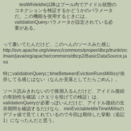
testWhileIdle以降はプール内でアイドル状態の
コネクションを検証するかどうかのパラメータ
だ。この機能を使用するときには、
validationQueryパラメータが設定されている必
要がある。
って書いてたんだけど、このへんのソースみた感じ
http://svn.apache.org/viewvc/commons/proper/dbcp/trunk/src
/main/java/org/apache/commons/dbcp2/BasicDataSource.ja
va
特にvalidationQueryにtimeBetweenEvictionRunsMillisが依
存してる感じはない（なんか見落としてたらごめん）。
ソース読みきれないので推測入るんだけど、アイドル接続
の有効性を確認（クエリを投げての検証）は、
validationQueryが必要っぽいんだけど、アイドル接続の生
存期間を確認するだけなら、minEvictableIdleTimeMillisの
デフォ値で見てくれているので今回は期待した挙動（追記
1）になったんだと思う。