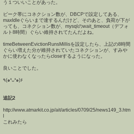
う１ついいことがあった。
ピーク帯にコネクション数が、DBCPで設定してある、
maxIdleぐらいまで達するんだけど、そのあと、負荷が下が
っても、コネクション数が、mysqlのwait_timeout（デフォ
ルト8時間）ぐらい維持されてたんだよね。
timeBetweenEvictionRunsMillisを設定したら、上記の8時間
ぐらい増えた分が維持されていたコネクションが、すみや
かに使わなくなったらcloseするようになった。
良いことでした。
٩(๑❛ᴗ❛๑)۶
追記2
http://www.atmarkit.co.jp/ait/articles/0709/25/news149_3.htm
l
これみたら