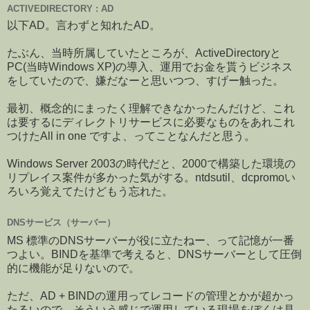
ACTIVEDIRECTORY : AD
以下AD。言わずと知れたAD。
たぶん、当時所属していたところが、ActiveDirectoryと
PC(当時Windows XP)の導入、運用でお金を貰うビジネス
をしていたので、嫌だなーと思いつつ、すげー触った。
最初、概念的にまったく理解できなかったんだけど、これ
は要するにディレクトリサービスに必要なものをあれこれ
つけたAll in one ですよ、ってことなんだと思う。
Windows Server 2003の時代だと、2000で構築した環境の
リプレイス案件が多かった気がする。ntdsutil、dcpromoい
ろいろ覚えてたけどもう忘れた。
DNSサービス（サーバー）
MS 標準のDNSサーバーが役に立たねー、って記憶が一番
つよい。BINDを基準で考えると、DNSサーバーとして圧倒
的に機能が足りないので。
ただ、AD + BINDの運用ってレコードの管理とかが超かっ
たるいので、そういう感じで運用している現場をぼくは見