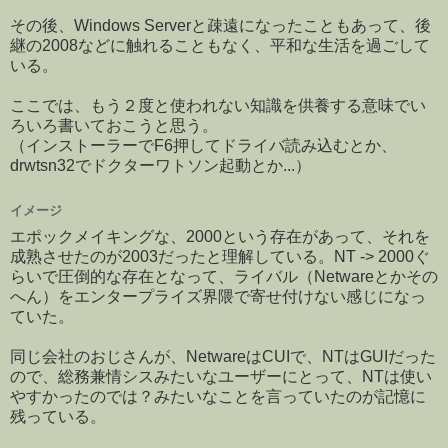
その後、Windows Serverと疎遠になったこともあって、後
継の2008などに触れることもなく、平和な生活を過ごして
いる。
ここでは、もう２度と使われない知識を供養する意味でい
ろいろ書いておこうと思う。
（インストーラーでF6押してドライバ読み込むとか、
drwtsn32でドクターワトソン起動とか...）
イメージ
エポックメイキングな、2000という存在があって、それを
成熟させたのが2003だったと理解している。NT -> 2000ぐ
らいで圧倒的な存在となって、ライバル（Netwareとかその
へん）をエンタープライズ界隈で寄せ付けない感じになっ
ていた。
同じ会社のおじさんが、NetwareはCUIで、NTはGUIだった
ので、総務兼情シスみたいなユーザーにとって、NTは使い
やすかったのでは？みたいなことを言っていたのが記憶に
残っている。