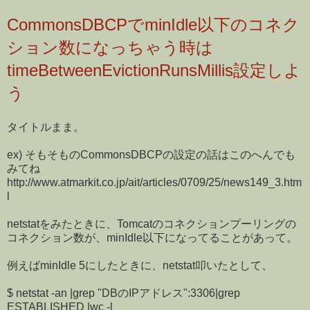
CommonsDBCPでminIdle以下のコネク
ション数になっちゃう時は
timeBetweenEvictionRunsMillis設定しよ
う
タイトルまま。
ex) そもそものCommonsDBCPの設定の話はこのへんでも
みてね
http://www.atmarkit.co.jp/ait/articles/0709/25/news149_3.htm
l
netstatをみたときに、Tomcatのコネクションプーリングの
コネクション数が、minIdle以下になってることがあって。
例えばminIdle 5にしたときに、netstat叩いたとして、
$ netstat -an |grep "DBのIPアドレス":3306|grep
ESTABLISHED |wc -l