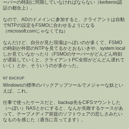
ーバーの時刻に同期していなければならない（kerberos認
証の都合上）。
なので、ADのドメインに参加すると、クライアントは自動
でNTPの設定をFSMOに合わせるようになる
（microsoft.comじゃなくてね）
なんだけど、自分が見た現場はへぼいのが多くて、FSMO
の時刻が外部のNTPを見てるかとおもいきや、system local
しか見ていなかったり（FSMOのサーバーがどんどん時刻
が遅延していくと、クライアントPC全部がどんどん遅れて
いく）とか、そういうのが多かった。
NT BACKUP
Windowsの標準のバックアップツールでメジャーな奴とい
えば、これ。
仕事で使ったケースだと、backup先をCIFSマウントした
（へぼい）NASとかにすると、なんか失敗するケースがあ
って、テープメディア前提のソフトウェアの悲しさみたい
なものを感じた（適当に言ってます）。